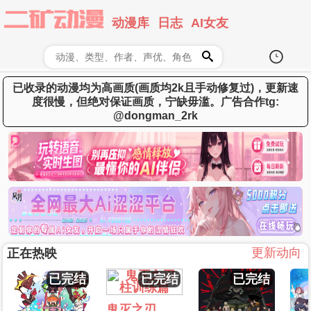
动漫库
日志
AI女友
已收录的动漫均为高画质(画质均2k且手动修复过)，更新速
度很慢，但绝对保证画质，宁缺毋滥。广告合作tg:
@dongman_2rk
更新动向
正在热映
已完结
已完结
已完结
鬼灭之刃 柱训练篇