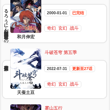
2000-01-01
已完结
奇幻
玄幻
战斗
和月伸宏
斗破苍穹 第五季
2022-07-31
更新至27话
奇幻
玄幻
战斗
天蚕土豆
雾山五行