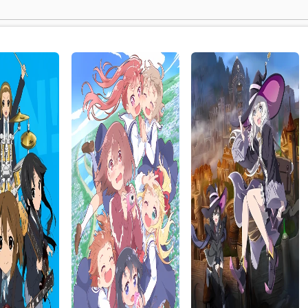
已完结
已完结
已完结