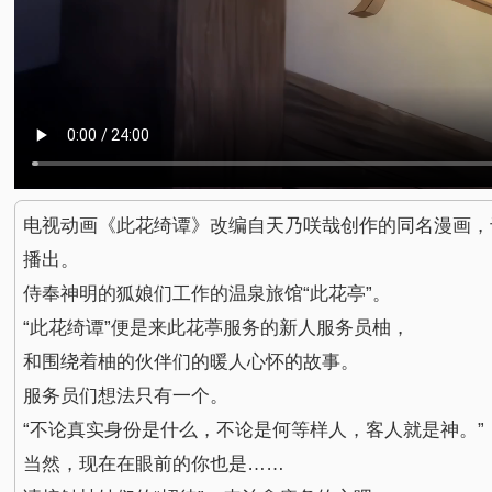
电视动画《此花绮谭》改编自天乃咲哉创作的同名漫画，于20
播出。
侍奉神明的狐娘们工作的温泉旅馆“此花亭”。
“此花绮谭”便是来此花葶服务的新人服务员柚，
和围绕着柚的伙伴们的暖人心怀的故事。
服务员们想法只有一个。
“不论真实身份是什么，不论是何等样人，客人就是神。”
当然，现在在眼前的你也是……