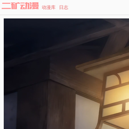
动漫库
日志