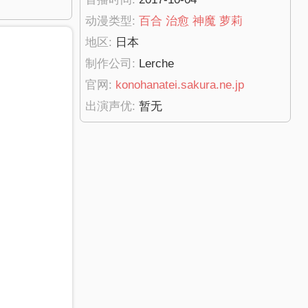
第12话
动漫类型:
百合
治愈
神魔
萝莉
地区:
日本
已完结
制作公司:
Lerche
官网:
konohanatei.sakura.ne.jp
出演声优:
暂无