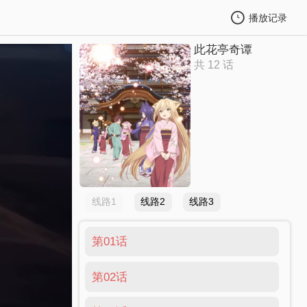
播放记录
此花亭奇谭
共 12 话
线路1
线路2
线路3
第01话
第02话