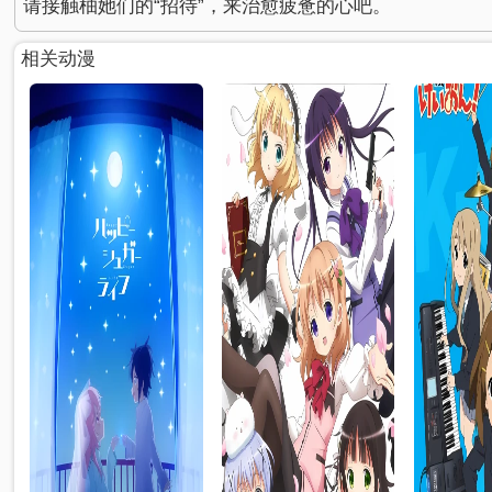
请接触柚她们的“招待”，来治愈疲惫的心吧。
相关动漫
已完结