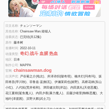
日文名称:
チェンソーマン
其他名称:
Chainsaw Man,链锯人
连载状态:
已完结
(共12集)
原作:
藤本树
首播时间:
2022-10-11
奇幻
战斗
血腥
热血
动漫类型:
地区:
日本
制作公司:
MAPPA
chainsawman.dog
官网:
出演声优:
戸谷菊之介(电次)、井泽诗织(啵奇塔)、楠木灯(玛奇玛)、坂
田将吾(早川秋)、菲鲁兹·蓝(帕瓦)、伊濑茉莉也(姬野)、高桥花林(东山
小红)、八代拓(荒井裕和)、津田健次郎(岸边)、内田真礼(天使恶魔)、
花江夏樹(鲨鱼魔人)、内田夕夜(暴力魔人)、后藤沙绪里(蜘蛛恶魔)、大
地叶(泽渡茜)、滨野大辉(武士刀)