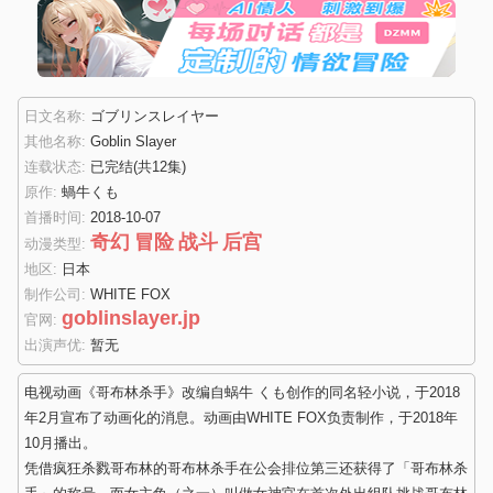
日文名称:
ゴブリンスレイヤー
其他名称:
Goblin Slayer
连载状态:
已完结
(共12集)
原作:
蝸牛くも
首播时间:
2018-10-07
奇幻
冒险
战斗
后宫
动漫类型:
地区:
日本
制作公司:
WHITE FOX
goblinslayer.jp
官网:
出演声优:
暂无
电视动画《哥布林杀手》改编自蜗牛 くも创作的同名轻小说，于2018
年2月宣布了动画化的消息。动画由WHITE FOX负责制作，于2018年
10月播出。
凭借疯狂杀戮哥布林的哥布林杀手在公会排位第三还获得了「哥布林杀