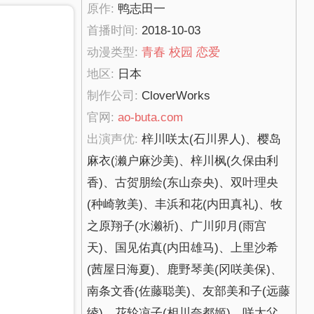
原作:
鸭志田一
首播时间:
2018-10-03
已完结
动漫类型:
青春
校园
恋爱
地区:
日本
制作公司:
CloverWorks
官网:
ao-buta.com
出演声优:
梓川咲太(石川界人)、樱岛
麻衣(濑户麻沙美)、梓川枫(久保由利
香)、古贺朋绘(东山奈央)、双叶理央
(种崎敦美)、丰浜和花(内田真礼)、牧
之原翔子(水濑祈)、广川卯月(雨宫
天)、国见佑真(内田雄马)、上里沙希
(茜屋日海夏)、鹿野琴美(冈咲美保)、
南条文香(佐藤聪美)、友部美和子(远藤
绫)、花轮凉子(相川奈都姬)、咲太父