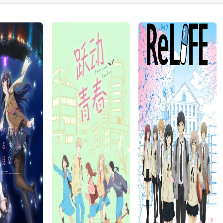
已完结
已完结
已完结