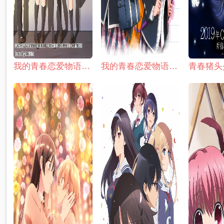
我的青春恋爱物语果然有问题 第三季
我的青春恋爱物语果然有问题
已完结