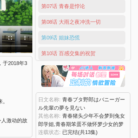
第07话 青春是悖论
第08话 大雨之夜冲洗一切
第09话 姐妹恐慌
第10话 百感交集的祝贺
2018年3
第11话 枫任务
第12话 活在不醒的梦中
日文名称:
青春ブタ野郎はバニーガー
第13话 不明之夜的黎明
来。
ル先輩の夢を見ない
其他名称:
青春猪头少年不会梦到兔女
令人激动的故
郎学姐,青春期笨蛋不做怀梦少女的梦
连载状态:
已完结
(共13集)