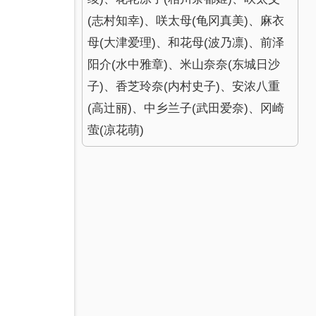
(志村知幸)、咲太母(龟冈真美)、麻衣
母(大津爱理)、和花母(波乃凛)、前泽
阳介(水中雅章)、米山奈奈(东城日沙
子)、香芝玲奈(内村史子)、安浓八重
(高辻丽)、中乡兰子(武田爱奈)、冈崎
已完结
萤(凉花萌)