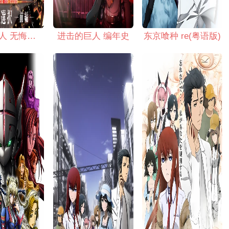
进击的巨人 无悔的选择
进击的巨人 编年史
东京喰种 re(粤语版)
已完结
已完结
已完结