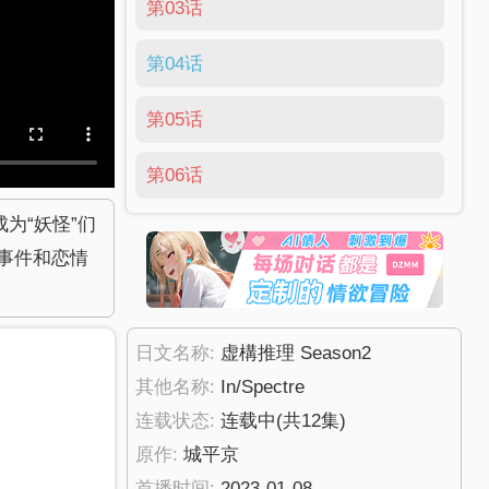
第03话
第04话
第05话
第06话
为“妖怪”们
事件和恋情
日文名称:
虚構推理 Season2
其他名称:
In/Spectre
连载状态:
连载中
(共12集)
原作:
城平京
首播时间:
2023-01-08