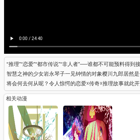
“推理”“恋爱”“都市传说”“非人者”──谁都不可能预料
智慧之神的少女岩永琴子一见钟情的对象樱川九郎居然是
将会何去何从呢？令人惊愕的恋爱☓传奇☓推理故事就此
相关动漫
已完结