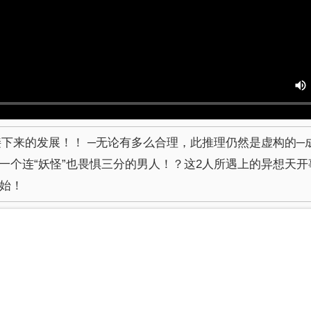
得到接下来的发展！！ ─无论有多么合理，此推理仍然是虚构的─成
一个连“妖怪”也畏惧三分的男人！？这2人所遇上的异想天开
开始！
已完结