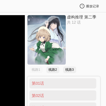
播放记录
虚构推理 第二季
共 12 话
线路1
线路2
线路3
第01话
第02话