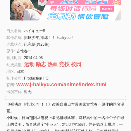
日文名称:
ハイキュー!!
其他名称:
排球少年,排球！！,Haikyuu!!
连载状态:
已完结
(共25集)
原作:
古馆春一
首播时间:
2014-04-06
运动
励志
热血
竞技
校园
动漫类型:
地区:
日本
制作公司:
Production I.G
www.j-haikyu.com/anime/index.html
官网:
出演声优:
暂无
电视动画《排球少年！！》改编自由日本漫画家古馆春一原作的同名漫
画。
小时候，日向翔阳从电视上看见排球比赛，乌野高中的一名小个子在球
上的英姿，简直就是个“小巨人”，对此非常深刻，并开始迷上排球，一