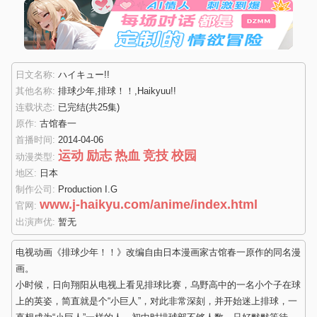
日文名称:
ハイキュー!!
其他名称:
排球少年,排球！！,Haikyuu!!
连载状态:
已完结
(共25集)
原作:
古馆春一
首播时间:
2014-04-06
运动
励志
热血
竞技
校园
动漫类型:
地区:
日本
制作公司:
Production I.G
www.j-haikyu.com/anime/index.html
官网:
出演声优:
暂无
电视动画《排球少年！！》改编自由日本漫画家古馆春一原作的同名漫
画。
小时候，日向翔阳从电视上看见排球比赛，乌野高中的一名小个子在球
上的英姿，简直就是个“小巨人”，对此非常深刻，并开始迷上排球，一