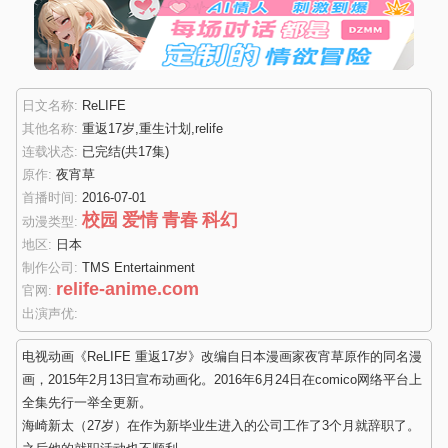
日文名称:
ReLIFE
其他名称:
重返17岁,重生计划,relife
连载状态:
已完结
(共17集)
原作:
夜宵草
首播时间:
2016-07-01
校园
爱情
青春
科幻
动漫类型:
地区:
日本
制作公司:
TMS Entertainment
relife-anime.com
官网:
出演声优:
电视动画《ReLIFE 重返17岁》改编自日本漫画家夜宵草原作的同名漫
画，2015年2月13日宣布动画化。2016年6月24日在comico网络平台上
全集先行一举全更新。
海崎新太（27岁）在作为新毕业生进入的公司工作了3个月就辞职了。