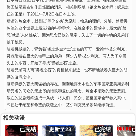
日本每日放送/日本TBS电视台系电视台播放，全64话。在电视动画最
终回结尾宣布制作剧场版的消息，相关剧场版《钢之炼金术师：叹息之
丘的圣星》于2011年7月2日在日本上映。
所谓的炼金术，就是以“等价交换”为原则，物质的理解、分解、然后再
构筑的这个世界上最先端的科学学术。在炼金术的领域中，最大的“禁
忌”就是“人体炼成”。因为思念已故的母亲，失去了一切的年幼的兄弟打
破了禁忌。
装着机械铠的，背负着“钢之炼金术士”之名的哥哥，爱德华·艾尔利克，
灵魂附着在巨大的铠甲上的弟弟，阿尔方斯·艾尔利克。两人为了夺回
失去的东西，开始了寻找“贤者之石”之旅。
随着兄弟两人离“贤者之石”的真相越来越近，也不断地被卷入巨大的阴
谋的漩涡之中。
幕后操纵的强大阴谋者的存在。渐渐地露出本性的军事国家亚美斯多利
斯受虐的民众的无止尽的憎恨和复仇的意念。炼金术招致的无数悲剧。
散在的悲剧最终连成一条线，将人们，民众，甚至国家全部卷入其中。
即使处于绝望和希望的狭缝之中，艾尔利克兄弟依然继续前进。
相关动漫
已完结
更新至23
已完结