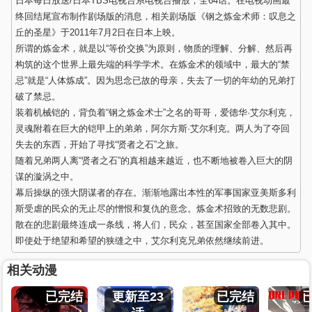
日本每日放送/日本TBS电视台系电视台播放，全64话。在电视动画最
终回结尾宣布制作剧场版的消息，相关剧场版《钢之炼金术师：叹息之
丘的圣星》于2011年7月2日在日本上映。
所谓的炼金术，就是以“等价交换”为原则，物质的理解、分解、然后再
构筑的这个世界上最先端的科学学术。在炼金术的领域中，最大的“禁
忌”就是“人体炼成”。因为思念已故的母亲，失去了一切的年幼的兄弟打
破了禁忌。
装着机械铠的，背负着“钢之炼金术士”之名的哥哥，爱德华·艾尔利克，
灵魂附着在巨大的铠甲上的弟弟，阿尔方斯·艾尔利克。两人为了夺回
失去的东西，开始了寻找“贤者之石”之旅。
随着兄弟两人离“贤者之石”的真相越来越近，也不断地被卷入巨大的阴
谋的漩涡之中。
幕后操纵的强大阴谋者的存在。渐渐地露出本性的军事国家亚美斯多利
斯受虐的民众的无止尽的憎恨和复仇的意念。炼金术招致的无数悲剧。
散在的悲剧最终连成一条线，将人们，民众，甚至国家全部卷入其中。
即使处于绝望和希望的狭缝之中，艾尔利克兄弟依然继续前进。
相关动漫
已完结
更新至23
已完结