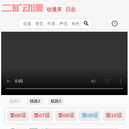
动漫库
日志
线路1
线路2
线路3
话
第06话
第07话
第08话
第09话
第10话