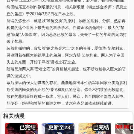
日本每日放送/日本TBS电视台系电视台播放，全64话。在电视动画最
终回结尾宣布制作剧场版的消息，相关剧场版《钢之炼金术师：叹息之
丘的圣星》于2011年7月2日在日本上映。
所谓的炼金术，就是以“等价交换”为原则，物质的理解、分解、然后再
构筑的这个世界上最先端的科学学术。在炼金术的领域中，最大的“禁
忌”就是“人体炼成”。因为思念已故的母亲，失去了一切的年幼的兄弟打
破了禁忌。
装着机械铠的，背负着“钢之炼金术士”之名的哥哥，爱德华·艾尔利克，
灵魂附着在巨大的铠甲上的弟弟，阿尔方斯·艾尔利克。两人为了夺回
失去的东西，开始了寻找“贤者之石”之旅。
随着兄弟两人离“贤者之石”的真相越来越近，也不断地被卷入巨大的阴
谋的漩涡之中。
幕后操纵的强大阴谋者的存在。渐渐地露出本性的军事国家亚美斯多利
斯受虐的民众的无止尽的憎恨和复仇的意念。炼金术招致的无数悲剧。
散在的悲剧最终连成一条线，将人们，民众，甚至国家全部卷入其中。
即使处于绝望和希望的狭缝之中，艾尔利克兄弟依然继续前进。
相关动漫
已完结
更新至23
已完结