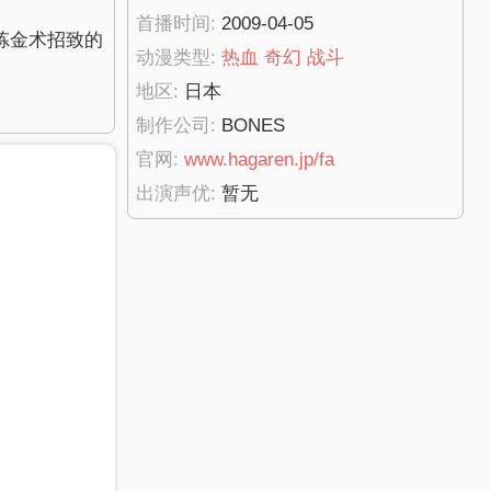
首播时间:
2009-04-05
第49话
炼金术招致的
动漫类型:
热血
奇幻
战斗
地区:
日本
第50话
制作公司:
BONES
第51话
官网:
www.hagaren.jp/fa
出演声优:
暂无
已完结
第52话
第53话
第54话
第55话
第56话
第57话