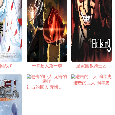
回战 0
一拳超人第一季
皇家国教骑士团
已完结
已完结
已完结
进击的巨人 编年史
进击的巨人 无悔的选择